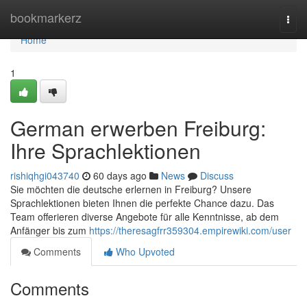
Home
bookmarkerz
Togg
navi
Home
1
German erwerben Freiburg:
Ihre Sprachlektionen
rishiqhgi043740
60 days ago
News
Discuss
Sie möchten die deutsche erlernen in Freiburg? Unsere
Sprachlektionen bieten Ihnen die perfekte Chance dazu. Das
Team offerieren diverse Angebote für alle Kenntnisse, ab dem
Anfänger bis zum
https://theresagfrr359304.empirewiki.com/user
Comments
Who Upvoted
Comments