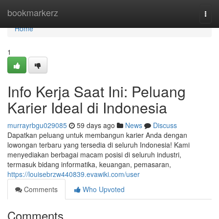
Home
bookmarkerz
Togg
navi
Home
1
Info Kerja Saat Ini: Peluang
Karier Ideal di Indonesia
murrayrbgu029085
59 days ago
News
Discuss
Dapatkan peluang untuk membangun karier Anda dengan
lowongan terbaru yang tersedia di seluruh Indonesia! Kami
menyediakan berbagai macam posisi di seluruh industri,
termasuk bidang informatika, keuangan, pemasaran,
https://louisebrzw440839.evawiki.com/user
Comments
Who Upvoted
Comments