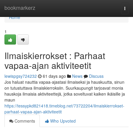
Home
bookmarkerz
Togg
navi
Home
1
Ilmaiskierrokset : Parhaat
vapaa-ajan aktiviteetit
lewispgsy724232
61 days ago
News
Discuss
Jos haluat nauttia vapaa-ajastasi ilmaiseksi ja hauskuutta, sinun
on tutustuttava ilmaiskierroksiin. Suurkaupungit tarjoavat monia
hauskoja ilmaisia aktiviteettejä, jotka soveltuvat kaiken ikäisille ja
maun
https://tessypkd821418.timeblog.net/73722204/ilmaiskierrokset-
parhaat-vapaa-ajan-aktiviteetit
Comments
Who Upvoted