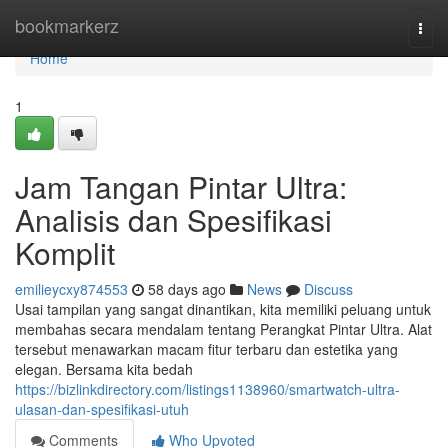
Home
bookmarkerz
Togg
navi
Home
1
Jam Tangan Pintar Ultra:
Analisis dan Spesifikasi
Komplit
emilieycxy874553
58 days ago
News
Discuss
Usai tampilan yang sangat dinantikan, kita memiliki peluang untuk
membahas secara mendalam tentang Perangkat Pintar Ultra. Alat
tersebut menawarkan macam fitur terbaru dan estetika yang
elegan. Bersama kita bedah
https://bizlinkdirectory.com/listings1138960/smartwatch-ultra-
ulasan-dan-spesifikasi-utuh
Comments
Who Upvoted