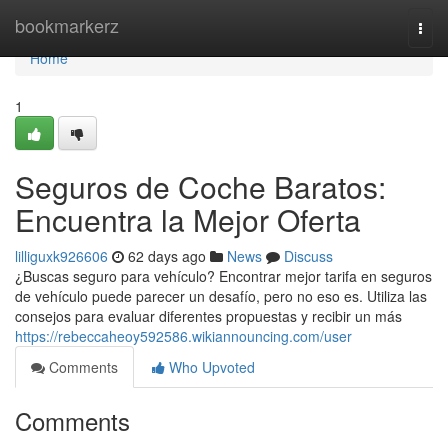
Home
bookmarkerz
Togg
navi
Home
1
Seguros de Coche Baratos:
Encuentra la Mejor Oferta
lilliguxk926606
62 days ago
News
Discuss
¿Buscas seguro para vehículo? Encontrar mejor tarifa en seguros
de vehículo puede parecer un desafío, pero no eso es. Utiliza las
consejos para evaluar diferentes propuestas y recibir un más
https://rebeccaheoy592586.wikiannouncing.com/user
Comments
Who Upvoted
Comments