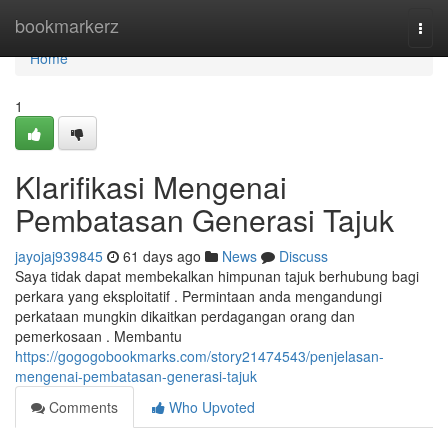
Home
bookmarkerz
Togg
navi
Home
1
Klarifikasi Mengenai
Pembatasan Generasi Tajuk
jayojaj939845
61 days ago
News
Discuss
Saya tidak dapat membekalkan himpunan tajuk berhubung bagi
perkara yang eksploitatif . Permintaan anda mengandungi
perkataan mungkin dikaitkan perdagangan orang dan
pemerkosaan . Membantu
https://gogogobookmarks.com/story21474543/penjelasan-
mengenai-pembatasan-generasi-tajuk
Comments
Who Upvoted