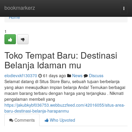
Home
bookmarkerz
Togg
navi
Home
1
Toko Tempat Baru: Destinasi
Belanja Idaman mu
elodievxkf130370
61 days ago
News
Discuss
Selamat datang di Situs Store Baru, sebuah tujuan berbelanja
yang akan mewujudkan impian belanja Anda! Temukan berbagai
macam barang terbaru dengan harga yang terjangkau . Nikmati
pengalaman membeli yang
https://jakubkybf036753.webbuzzfeed.com/42016055/situs-area-
baru-destinasi-belanja-harapanmu
Comments
Who Upvoted