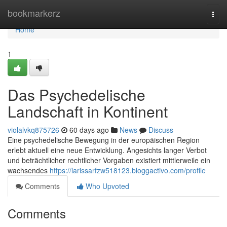
Home
bookmarkerz
Togg
navi
Home
1
Das Psychedelische
Landschaft in Kontinent
violalvkq875726
60 days ago
News
Discuss
Eine psychedelische Bewegung in der europäischen Region
erlebt aktuell eine neue Entwicklung. Angesichts langer Verbot
und beträchtlicher rechtlicher Vorgaben existiert mittlerweile ein
wachsendes
https://larissarfzw518123.bloggactivo.com/profile
Comments
Who Upvoted
Comments