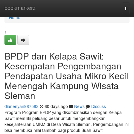
Home
bookmarkerz
Togg
navi
Home
1
BPDP dan Kelapa Sawit:
Kesempatan Pengembangan
Pendapatan Usaha Mikro Kecil
Menengah Kampung Wisata
Sleman
dianenyan987582
60 days ago
News
Discuss
Program Program BPDP yang dikombinasikan dengan Kelapa
Sawit memiliki peluang besar untuk mengembangkan
kesejahteraan UMKM di Desa Wisata Sleman. Pengembangan ini
bisa membuka nilai tambah bagi produk Buah Sawit