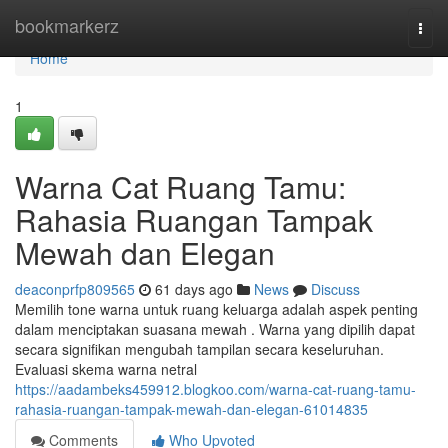
Home
bookmarkerz
Togg
navi
Home
1
Warna Cat Ruang Tamu:
Rahasia Ruangan Tampak
Mewah dan Elegan
deaconprfp809565
61 days ago
News
Discuss
Memilih tone warna untuk ruang keluarga adalah aspek penting
dalam menciptakan suasana mewah . Warna yang dipilih dapat
secara signifikan mengubah tampilan secara keseluruhan.
Evaluasi skema warna netral
https://aadambeks459912.blogkoo.com/warna-cat-ruang-tamu-
rahasia-ruangan-tampak-mewah-dan-elegan-61014835
Comments
Who Upvoted