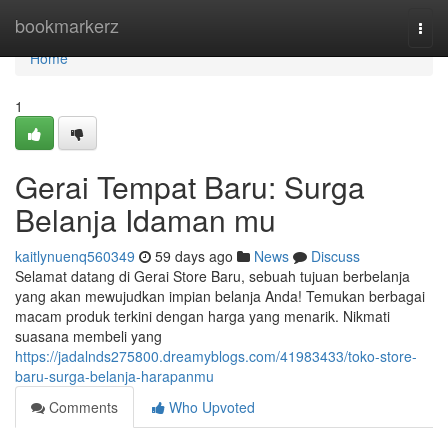
Home
bookmarkerz
Togg
navi
Home
1
Gerai Tempat Baru: Surga
Belanja Idaman mu
kaitlynuenq560349
59 days ago
News
Discuss
Selamat datang di Gerai Store Baru, sebuah tujuan berbelanja
yang akan mewujudkan impian belanja Anda! Temukan berbagai
macam produk terkini dengan harga yang menarik. Nikmati
suasana membeli yang
https://jadalnds275800.dreamyblogs.com/41983433/toko-store-
baru-surga-belanja-harapanmu
Comments
Who Upvoted