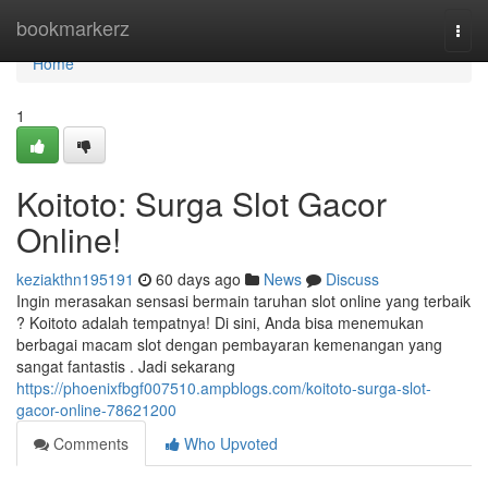
Home
bookmarkerz
Togg
navi
Home
1
Koitoto: Surga Slot Gacor
Online!
keziakthn195191
60 days ago
News
Discuss
Ingin merasakan sensasi bermain taruhan slot online yang terbaik
? Koitoto adalah tempatnya! Di sini, Anda bisa menemukan
berbagai macam slot dengan pembayaran kemenangan yang
sangat fantastis . Jadi sekarang
https://phoenixfbgf007510.ampblogs.com/koitoto-surga-slot-
gacor-online-78621200
Comments
Who Upvoted