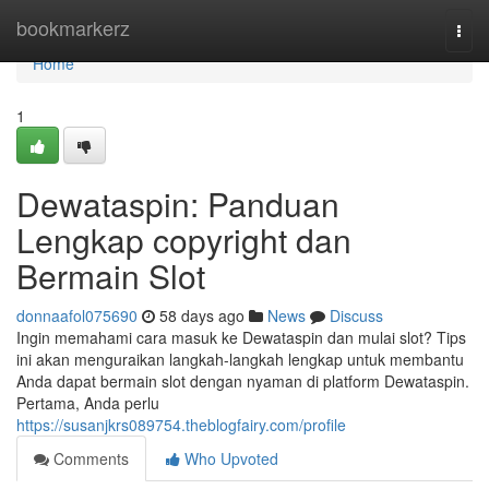
Home
bookmarkerz
Togg
navi
Home
1
Dewataspin: Panduan
Lengkap copyright dan
Bermain Slot
donnaafol075690
58 days ago
News
Discuss
Ingin memahami cara masuk ke Dewataspin dan mulai slot? Tips
ini akan menguraikan langkah-langkah lengkap untuk membantu
Anda dapat bermain slot dengan nyaman di platform Dewataspin.
Pertama, Anda perlu
https://susanjkrs089754.theblogfairy.com/profile
Comments
Who Upvoted