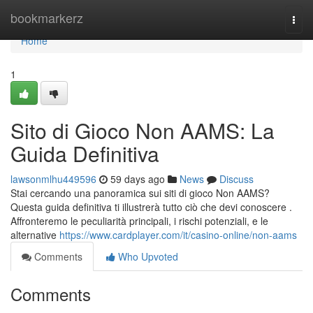
Home
bookmarkerz
Togg
navi
Home
1
Sito di Gioco Non AAMS: La
Guida Definitiva
lawsonmlhu449596
59 days ago
News
Discuss
Stai cercando una panoramica sui siti di gioco Non AAMS?
Questa guida definitiva ti illustrerà tutto ciò che devi conoscere .
Affronteremo le peculiarità principali, i rischi potenziali, e le
alternative
https://www.cardplayer.com/it/casino-online/non-aams
Comments
Who Upvoted
Comments