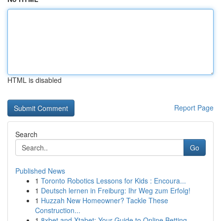
HTML is disabled
Report Page
Search
Go
Published News
1
Toronto Robotics Lessons for Kids : Encoura...
1
Deutsch lernen in Freiburg: Ihr Weg zum Erfolg!
1
Huzzah New Homeowner? Tackle These
Construction...
1
8xbet and Xtabet: Your Guide to Online Betting ...