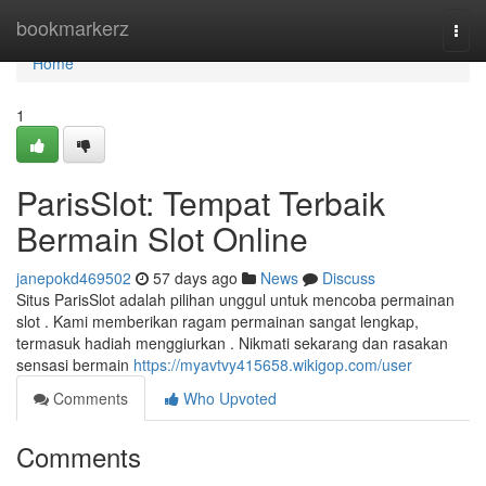
Home
bookmarkerz
Togg
navi
Home
1
ParisSlot: Tempat Terbaik
Bermain Slot Online
janepokd469502
57 days ago
News
Discuss
Situs ParisSlot adalah pilihan unggul untuk mencoba permainan
slot . Kami memberikan ragam permainan sangat lengkap,
termasuk hadiah menggiurkan . Nikmati sekarang dan rasakan
sensasi bermain
https://myavtvy415658.wikigop.com/user
Comments
Who Upvoted
Comments