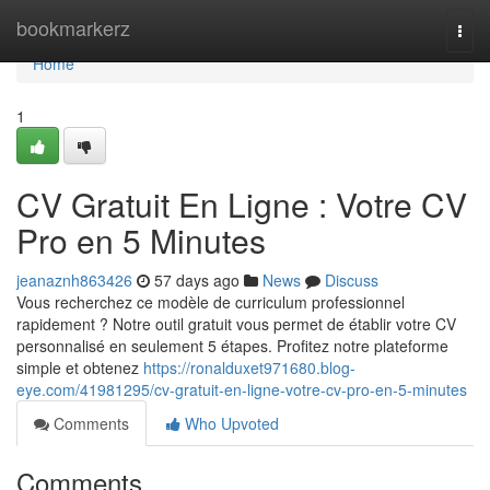
Home
bookmarkerz
Togg
navi
Home
1
CV Gratuit En Ligne : Votre CV
Pro en 5 Minutes
jeanaznh863426
57 days ago
News
Discuss
Vous recherchez ce modèle de curriculum professionnel
rapidement ? Notre outil gratuit vous permet de établir votre CV
personnalisé en seulement 5 étapes. Profitez notre plateforme
simple et obtenez
https://ronalduxet971680.blog-
eye.com/41981295/cv-gratuit-en-ligne-votre-cv-pro-en-5-minutes
Comments
Who Upvoted
Comments