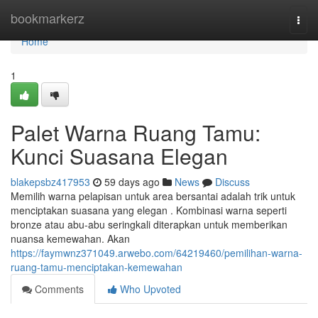
Home
bookmarkerz
Togg
navi
Home
1
Palet Warna Ruang Tamu:
Kunci Suasana Elegan
blakepsbz417953
59 days ago
News
Discuss
Memilih warna pelapisan untuk area bersantai adalah trik untuk
menciptakan suasana yang elegan . Kombinasi warna seperti
bronze atau abu-abu seringkali diterapkan untuk memberikan
nuansa kemewahan. Akan
https://faymwnz371049.arwebo.com/64219460/pemilihan-warna-
ruang-tamu-menciptakan-kemewahan
Comments
Who Upvoted