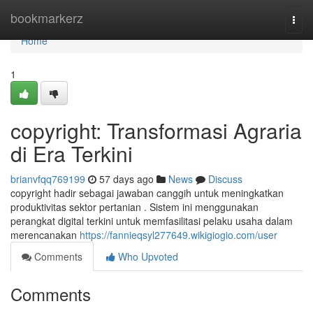
Home
bookmarkerz
Togg
navi
Home
1
copyright: Transformasi Agraria
di Era Terkini
brianvfqq769199
57 days ago
News
Discuss
copyright hadir sebagai jawaban canggih untuk meningkatkan
produktivitas sektor pertanian . Sistem ini menggunakan
perangkat digital terkini untuk memfasilitasi pelaku usaha dalam
merencanakan
https://fannieqsyl277649.wikigiogio.com/user
Comments
Who Upvoted
Comments