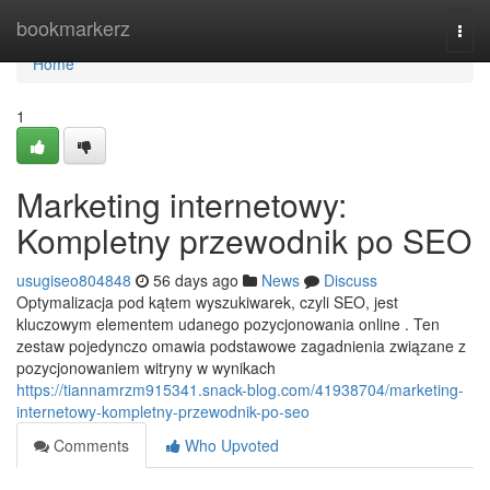
Home
bookmarkerz
Togg
navi
Home
1
Marketing internetowy:
Kompletny przewodnik po SEO
usugiseo804848
56 days ago
News
Discuss
Optymalizacja pod kątem wyszukiwarek, czyli SEO, jest
kluczowym elementem udanego pozycjonowania online . Ten
zestaw pojedynczo omawia podstawowe zagadnienia związane z
pozycjonowaniem witryny w wynikach
https://tiannamrzm915341.snack-blog.com/41938704/marketing-
internetowy-kompletny-przewodnik-po-seo
Comments
Who Upvoted