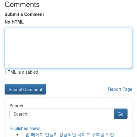
Comments
Submit a Comment
No HTML
HTML is disabled
Report Page
Search
Go
Published News
1
웹 페이지 만들기 성공적인 사이트 구축을 위한...