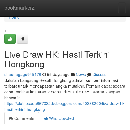
Home
bookmarkerz
Togg
navi
Home
1
Live Draw HK: Hasil Terkini
Hongkong
shaunagagu945478
55 days ago
News
Discuss
Saksian Langsung Result Hongkong adalah sumber informasi
terbaik untuk mendapatkan angka mutakhir. Pemain dapat secara
cepat melihat keluaran tersebut di pukul 21:45 Jakarta. Jangan
khawatir
https://elainesuoa867032.bcbloggers.com/40388200/live-draw-hk-
hasil-terkini-hongkong
Comments
Who Upvoted