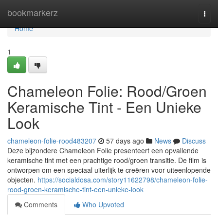
Home
bookmarkerz
Togg
navi
Home
1
Chameleon Folie: Rood/Groen
Keramische Tint - Een Unieke
Look
chameleon-folie-rood483207
57 days ago
News
Discuss
Deze bijzondere Chameleon Folie presenteert een opvallende
keramische tint met een prachtige rood/groen transitie. De film is
ontworpen om een speciaal uiterlijk te creëren voor uiteenlopende
objecten.
https://socialdosa.com/story11622798/chameleon-folie-
rood-groen-keramische-tint-een-unieke-look
Comments
Who Upvoted