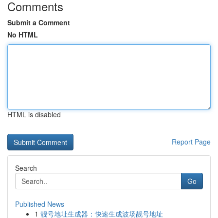
Comments
Submit a Comment
No HTML
HTML is disabled
Report Page
Search
Go
Published News
1
靓号地址生成器：快速生成波场靓号地址