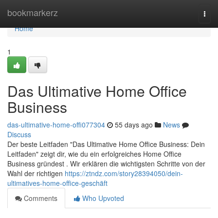
Home
bookmarkerz
Togg
navi
Home
1
Das Ultimative Home Office
Business
das-ultimative-home-offi077304
55 days ago
News
Discuss
Der beste Leitfaden "Das Ultimative Home Office Business: Dein
Leitfaden" zeigt dir, wie du ein erfolgreiches Home Office
Business gründest . Wir erklären die wichtigsten Schritte von der
Wahl der richtigen
https://ztndz.com/story28394050/dein-
ultimatives-home-office-geschäft
Comments
Who Upvoted