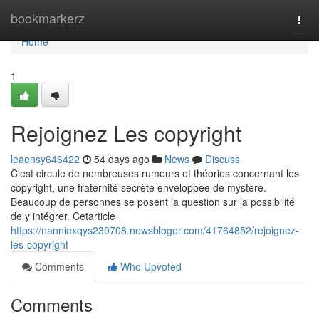
Home
bookmarkerz
Togg
navi
Home
1
Rejoignez Les copyright
leaensy646422
54 days ago
News
Discuss
C'est circule de nombreuses rumeurs et théories concernant les
copyright, une fraternité secrète enveloppée de mystère.
Beaucoup de personnes se posent la question sur la possibilité
de y intégrer. Cetarticle
https://nanniexqys239708.newsbloger.com/41764852/rejoignez-
les-copyright
Comments
Who Upvoted
Comments