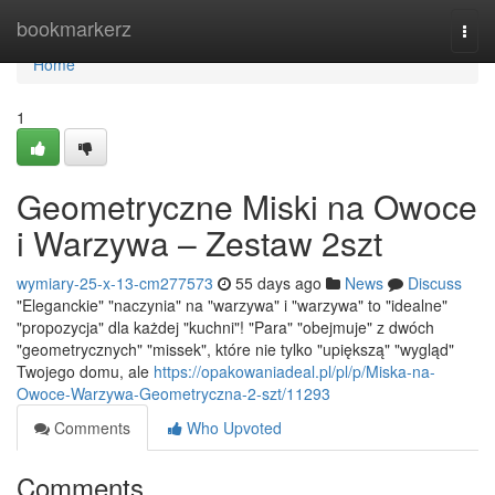
Home
bookmarkerz
Togg
navi
Home
1
Geometryczne Miski na Owoce
i Warzywa – Zestaw 2szt
wymiary-25-x-13-cm277573
55 days ago
News
Discuss
"Eleganckie" "naczynia" na "warzywa" i "warzywa" to "idealne"
"propozycja" dla każdej "kuchni"! "Para" "obejmuje" z dwóch
"geometrycznych" "missek", które nie tylko "upiększą" "wygląd"
Twojego domu, ale
https://opakowaniadeal.pl/pl/p/Miska-na-
Owoce-Warzywa-Geometryczna-2-szt/11293
Comments
Who Upvoted
Comments