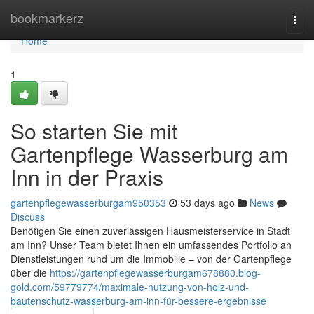
Home
bookmarkerz
Togg
navi
Home
1
So starten Sie mit
Gartenpflege Wasserburg am
Inn in der Praxis
gartenpflegewasserburgam950353
53 days ago
News
Discuss
Benötigen Sie einen zuverlässigen Hausmeisterservice in Stadt
am Inn? Unser Team bietet Ihnen ein umfassendes Portfolio an
Dienstleistungen rund um die Immobilie – von der Gartenpflege
über die
https://gartenpflegewasserburgam678880.blog-
gold.com/59779774/maximale-nutzung-von-holz-und-
bautenschutz-wasserburg-am-inn-für-bessere-ergebnisse