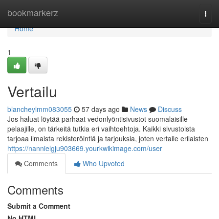
Home
bookmarkerz
Togg
navi
Home
1
Vertailu
blancheylmm083055
57 days ago
News
Discuss
Jos haluat löytää parhaat vedonlyöntisivustot suomalaisille
pelaajille, on tärkeitä tutkia eri vaihtoehtoja. Kaikki sivustoista
tarjoaa ilmaista rekisteröintiä ja tarjouksia, joten vertaile erilaisten
https://nannielgju903669.yourkwikimage.com/user
Comments
Who Upvoted
Comments
Submit a Comment
No HTML