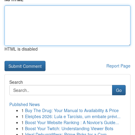
HTML is disabled
Report Page
Search
Go
Published News
1
Buy The Drug: Your Manual to Availability & Price
1
Eleições 2026: Lula e Tarcísio, um embate prévi...
1
Boost Your Website Ranking : A Novice's Guide...
1
Boost Your Twitch: Understanding Viewer Bots
1
Ideal Dehumidifiers: Prime Picks for a Com...