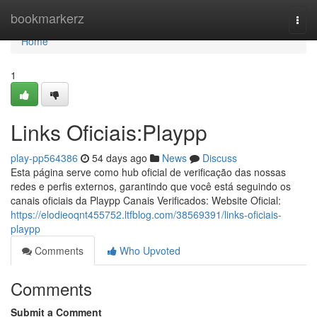
Home
bookmarkerz
Togg
navi
Home
1
Links Oficiais:Playpp
play-pp564386
54 days ago
News
Discuss
Esta página serve como hub oficial de verificação das nossas
redes e perfis externos, garantindo que você está seguindo os
canais oficiais da Playpp Canais Verificados: Website Oficial:
https://elodieoqnt455752.ltfblog.com/38569391/links-oficiais-
playpp
Comments
Who Upvoted
Comments
Submit a Comment