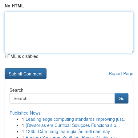
No HTML
HTML is disabled
Report Page
Search
Go
Published News
1
Leading edge computing standards improving just...
1
{Divisórias em Curitiba: Soluções Funcionais p...
1
123b: Cẩm nang tham gia lần mới năm nay
1
Restore Your Home's Shine: Power Washing in