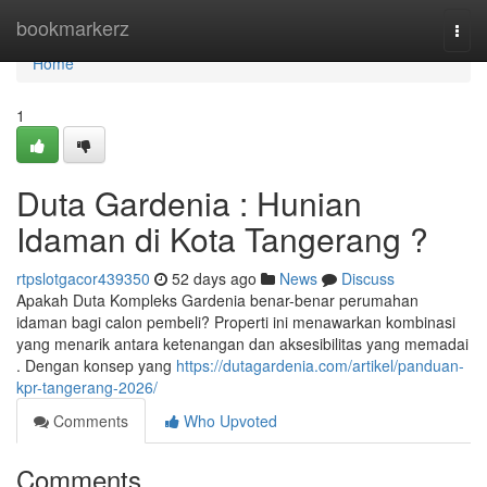
Home
bookmarkerz
Togg
navi
Home
1
Duta Gardenia : Hunian
Idaman di Kota Tangerang ?
rtpslotgacor439350
52 days ago
News
Discuss
Apakah Duta Kompleks Gardenia benar-benar perumahan
idaman bagi calon pembeli? Properti ini menawarkan kombinasi
yang menarik antara ketenangan dan aksesibilitas yang memadai
. Dengan konsep yang
https://dutagardenia.com/artikel/panduan-
kpr-tangerang-2026/
Comments
Who Upvoted
Comments