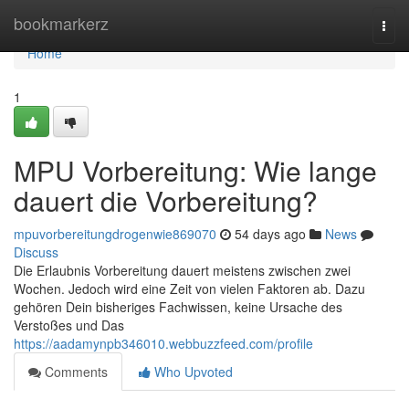
Home
bookmarkerz
Togg
navi
Home
1
MPU Vorbereitung: Wie lange
dauert die Vorbereitung?
mpuvorbereitungdrogenwie869070
54 days ago
News
Discuss
Die Erlaubnis Vorbereitung dauert meistens zwischen zwei
Wochen. Jedoch wird eine Zeit von vielen Faktoren ab. Dazu
gehören Dein bisheriges Fachwissen, keine Ursache des
Verstoßes und Das
https://aadamynpb346010.webbuzzfeed.com/profile
Comments
Who Upvoted