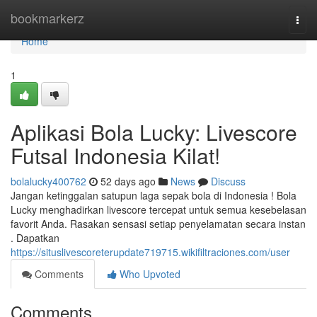
Home
bookmarkerz
Togg
navi
Home
1
Aplikasi Bola Lucky: Livescore
Futsal Indonesia Kilat!
bolalucky400762
52 days ago
News
Discuss
Jangan ketinggalan satupun laga sepak bola di Indonesia ! Bola
Lucky menghadirkan livescore tercepat untuk semua kesebelasan
favorit Anda. Rasakan sensasi setiap penyelamatan secara instan
. Dapatkan
https://situslivescoreterupdate719715.wikifiltraciones.com/user
Comments
Who Upvoted
Comments