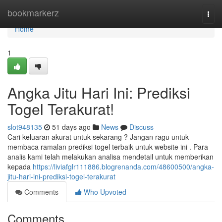
Home
bookmarkerz
Togg
navi
Home
1
Angka Jitu Hari Ini: Prediksi
Togel Terakurat!
slot948135
51 days ago
News
Discuss
Cari keluaran akurat untuk sekarang ? Jangan ragu untuk
membaca ramalan prediksi togel terbaik untuk website ini . Para
analis kami telah melakukan analisa mendetail untuk memberikan
kepada
https://liviafglr111886.blogrenanda.com/48600500/angka-
jitu-hari-ini-prediksi-togel-terakurat
Comments
Who Upvoted
Comments