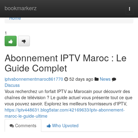
Home
bookmarkerz
Togg
navi
Home
1
Abonnement IPTV Maroc : Le
Guide Complet
iptvabonnementmaroc861770
52 days ago
News
Discuss
Vous recherchez un forfait IPTV au Marocain pour découvrir des
chaînes de télévision ? Le guide actuel vous présente tout ce que
vous pouvez savoir. Explorez les meilleurs fournisseurs d'IPTV,
https://iptv448631.blog5star.com/42169633/iptv-abonnement-
maroc-le-guide-ultime
Comments
Who Upvoted