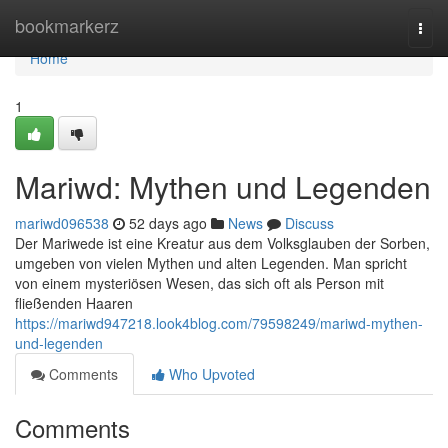
Home
bookmarkerz
Togg
navi
Home
1
Mariwd: Mythen und Legenden
mariwd096538
52 days ago
News
Discuss
Der Mariwede ist eine Kreatur aus dem Volksglauben der Sorben,
umgeben von vielen Mythen und alten Legenden. Man spricht
von einem mysteriösen Wesen, das sich oft als Person mit
fließenden Haaren
https://mariwd947218.look4blog.com/79598249/mariwd-mythen-
und-legenden
Comments
Who Upvoted
Comments