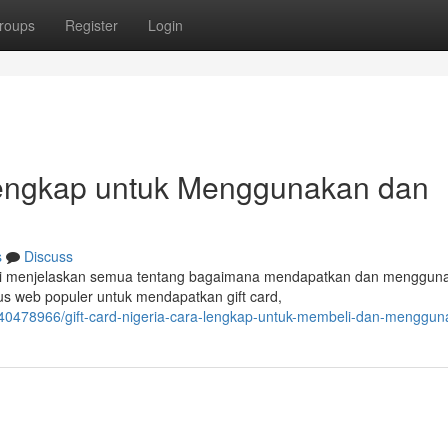
roups
Register
Login
 Lengkap untuk Menggunakan dan
s
Discuss
 ini menjelaskan semua tentang bagaimana mendapatkan dan menggun
tus web populer untuk mendapatkan gift card,
om/40478966/gift-card-nigeria-cara-lengkap-untuk-membeli-dan-menggu