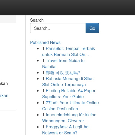
Search
Go
Published News
1
ParisSlot: Tempat Terbaik
untuk Bermain Slot On...
1
Travel from Noida to
Nainital
1
邮箱 可以 变动吗?
1
Rahasia Menang di Situs
akan
Slot Online Terpercaya
1
Finding Reliable A4 Paper
nakan
Suppliers: Your Guide
1
77judi: Your Ultimate Online
Casino Destination
1
Inneneinrichtung für kleine
Wohnungen: Cleverer...
1
FroggyAds: A Legit Ad
Network or Scam?