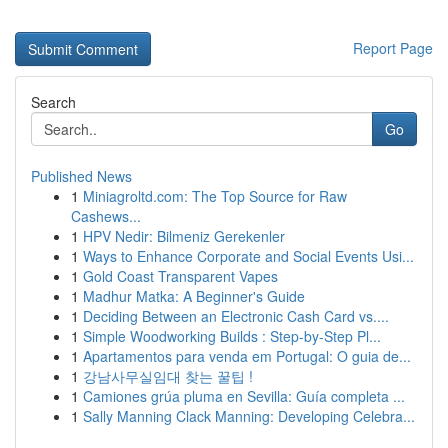
Report Page
Search
Go
Published News
1
Miniagroltd.com: The Top Source for Raw
Cashews...
1
HPV Nedir: Bilmeniz Gerekenler
1
Ways to Enhance Corporate and Social Events Usi...
1
Gold Coast Transparent Vapes
1
Madhur Matka: A Beginner's Guide
1
Deciding Between an Electronic Cash Card vs....
1
Simple Woodworking Builds : Step-by-Step Pl...
1
Apartamentos para venda em Portugal: O guia de...
1
강남사무실임대 찾는 꿀팁 !
1
Camiones grúa pluma en Sevilla: Guía completa ...
1
Sally Manning Clack Manning: Developing Celebra...