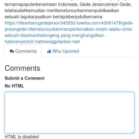
ternamapopulerkenamaan Indonesia, Gede JersonJerson Gede,
telahsudahkemudian merilismeluncurkanmempublikasikan
sebuah lagukaryaalbum bertajukberjudulbernama
https://rilisanbarugedejerson343552.luwebs.com/42681478/gede-
jersongede-rilismeluncurkanmemperkenalkan-mesin-waktu-cinta-
sebuah-kisahceritadongeng-yang-menghangatkan-
hatimenyentuh-hatimenggetarkan-hati
Comments
Who Upvoted
Comments
Submit a Comment
No HTML
HTML is disabled