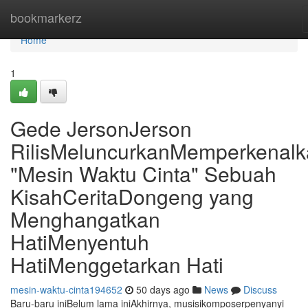
Home
bookmarkerz
Home
1
Gede JersonJerson
RilisMeluncurkanMemperkenal
"Mesin Waktu Cinta" Sebuah
KisahCeritaDongeng yang
Menghangatkan
HatiMenyentuh
HatiMenggetarkan Hati
mesin-waktu-cinta194652
50 days ago
News
Discuss
Baru-baru iniBelum lama iniAkhirnya, musisikomposerpenyanyi