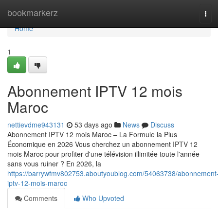
Home
bookmarkerz
Tog
navi
Home
1
Abonnement IPTV 12 mois
Maroc
nettievdme943131
53 days ago
News
Discuss
Abonnement IPTV 12 mois Maroc – La Formule la Plus
Économique en 2026 Vous cherchez un abonnement IPTV 12
mois Maroc pour profiter d'une télévision illimitée toute l'année
sans vous ruiner ? En 2026, la
https://barrywfmv802753.aboutyoublog.com/54063738/abonnement
iptv-12-mois-maroc
Comments
Who Upvoted