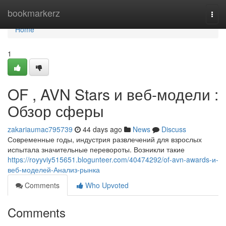
Home
bookmarkerz
Togg
navi
Home
1
OF , AVN Stars и веб-модели :
Обзор сферы
zakariaumac795739
44 days ago
News
Discuss
Современные годы, индустрия развлечений для взрослых
испытала значительные перевороты. Возникли такие
https://royyviy515651.blogunteer.com/40474292/of-avn-awards-и-
веб-моделей-Анализ-рынка
Comments
Who Upvoted
Comments