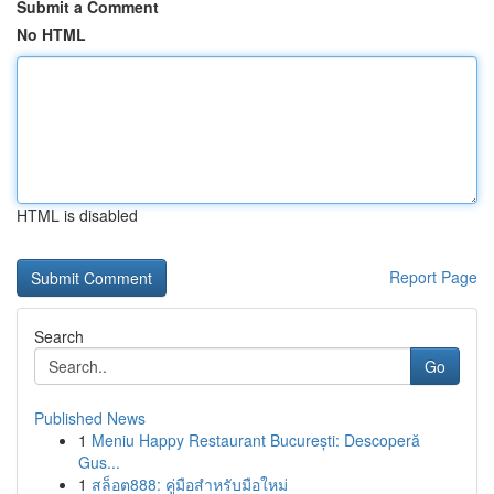
Submit a Comment
No HTML
HTML is disabled
Report Page
Search
Go
Published News
1
Meniu Happy Restaurant București: Descoperă
Gus...
1
สล็อต888: คู่มือสำหรับมือใหม่