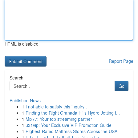
HTML is disabled
Report Page
Search
Go
Published News
1
I not able to satisfy this inquiry .
1
Finding the Right Granada Hills Hydro Jetting f...
1
Mix77: Your top streaming partner
1
u31vip: Your Exclusive VIP Promotion Guide
1
Highest-Rated Mattress Stores Across the USA
1
شهادة سلامة: دليلك الشامل للحصول عليها