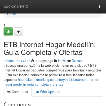
Home
bookmarkerz
Togg
navi
Home
1
ETB Internet Hogar Medellín:
Guía Completa y Ofertas
etbfactura214817
32 days ago
News
Discuss
¿Buscas una conexión a la web eficiente en esta ciudad? ETB
Internet Hogar es paquetes competitivos para familias y negocios
. Esta explicación completa te permitirá a familiarizarte todas
aspectos
https://kbookmarking.com/story21714408/etb-internet-
hogar-medellín-guía-completa-y-ofertas
Comments
Who Upvoted
Comments