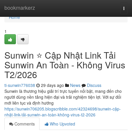
Home
bookmarkerz
Togg
navi
Home
1
Sunwin ⭐️ Cập Nhật Link Tải
Sunwin An Toàn - Không Virus
T2/2026
ti-sunwin776038
29 days ago
News
Discuss
Sunwin là thương hiệu giải trí trực tuyến nổi bật, mang đến cho
người dùng nền tảng hiện đại và trải nghiệm tiện lợi. Với sự đổi
mới liên tục và định hướng
https://sunwin706205.blogscribble.com/42324698/sunwin-cập-
nhật-link-tải-sunwin-an-toàn-không-virus-t2-2026
Comments
Who Upvoted