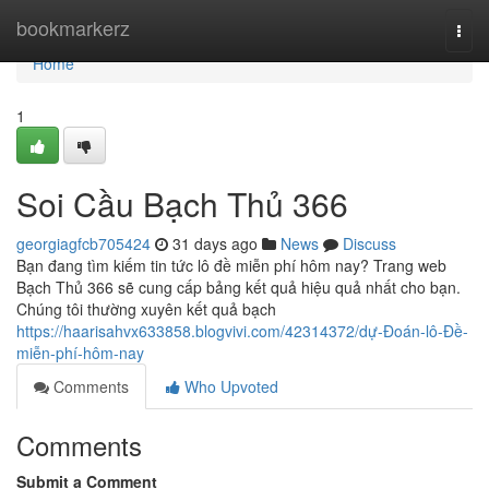
Home
bookmarkerz
Togg
navi
Home
1
Soi Cầu Bạch Thủ 366
georgiagfcb705424
31 days ago
News
Discuss
Bạn đang tìm kiếm tin tức lô đề miễn phí hôm nay? Trang web
Bạch Thủ 366 sẽ cung cấp bảng kết quả hiệu quả nhất cho bạn.
Chúng tôi thường xuyên kết quả bạch
https://haarisahvx633858.blogvivi.com/42314372/dự-Đoán-lô-Đề-
miễn-phí-hôm-nay
Comments
Who Upvoted
Comments
Submit a Comment