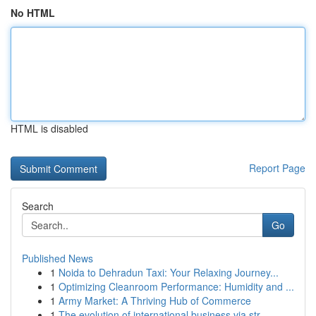
No HTML
HTML is disabled
Report Page
Search
Go
Published News
1
Noida to Dehradun Taxi: Your Relaxing Journey...
1
Optimizing Cleanroom Performance: Humidity and ...
1
Army Market: A Thriving Hub of Commerce
1
The evolution of international business via str...