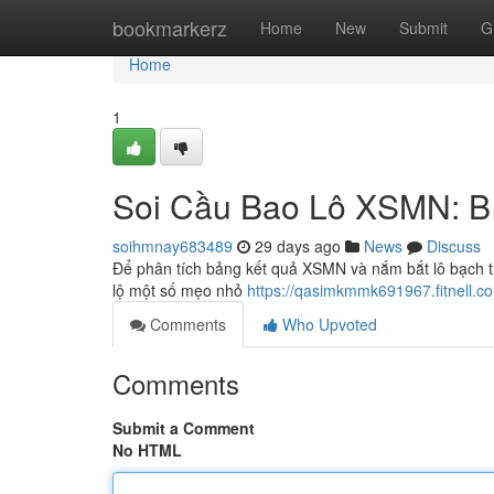
Home
bookmarkerz
Home
New
Submit
G
Home
1
Soi Cầu Bao Lô XSMN: Bí
soihmnay683489
29 days ago
News
Discuss
Để phân tích bảng kết quả XSMN và nắm bắt lô bạch thủ
lộ một số mẹo nhỏ
https://qasimkmmk691967.fitnell.c
Comments
Who Upvoted
Comments
Submit a Comment
No HTML