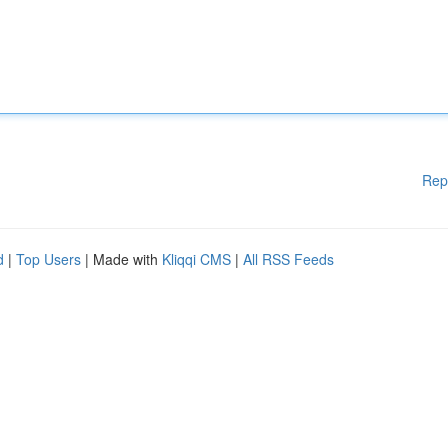
Rep
d
|
Top Users
| Made with
Kliqqi CMS
|
All RSS Feeds