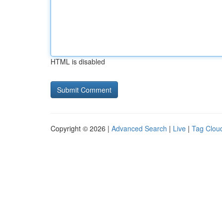
HTML is disabled
Copyright © 2026 |
Advanced Search
|
Live
|
Tag Clou