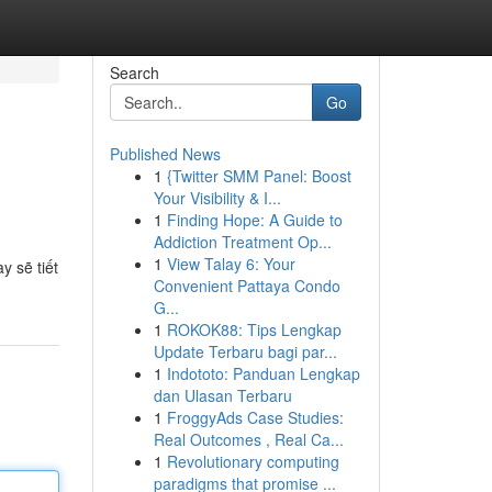
Search
Go
Published News
1
{Twitter SMM Panel: Boost
Your Visibility & I...
1
Finding Hope: A Guide to
Addiction Treatment Op...
1
View Talay 6: Your
y sẽ tiết
Convenient Pattaya Condo
G...
1
ROKOK88: Tips Lengkap
Update Terbaru bagi par...
1
Indototo: Panduan Lengkap
dan Ulasan Terbaru
1
FroggyAds Case Studies:
Real Outcomes , Real Ca...
1
Revolutionary computing
paradigms that promise ...