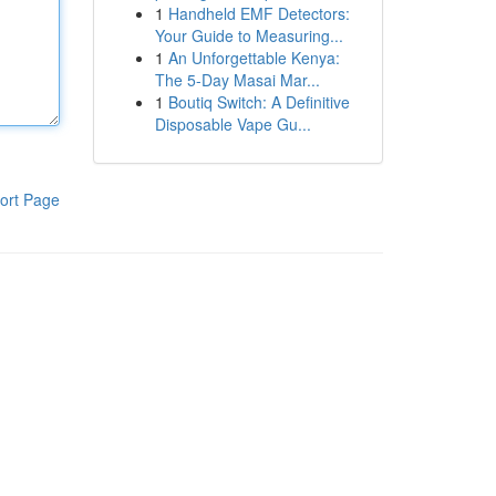
1
Handheld EMF Detectors:
Your Guide to Measuring...
1
An Unforgettable Kenya:
The 5-Day Masai Mar...
1
Boutiq Switch: A Definitive
Disposable Vape Gu...
ort Page