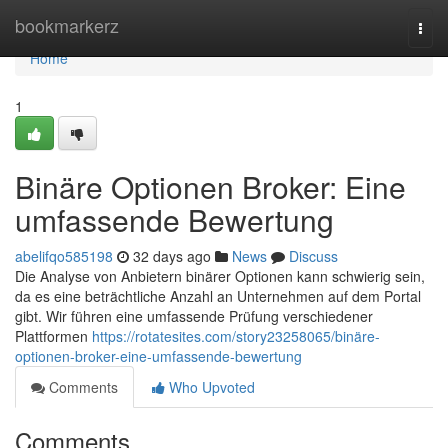
Home
bookmarkerz
Togg
navi
Home
1
Binäre Optionen Broker: Eine
umfassende Bewertung
abelifqo585198
32 days ago
News
Discuss
Die Analyse von Anbietern binärer Optionen kann schwierig sein,
da es eine beträchtliche Anzahl an Unternehmen auf dem Portal
gibt. Wir führen eine umfassende Prüfung verschiedener
Plattformen
https://rotatesites.com/story23258065/binäre-
optionen-broker-eine-umfassende-bewertung
Comments
Who Upvoted
Comments