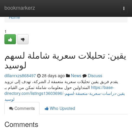
Home
bookmarkerz
Togg
navi
Home
1
يقين: تحليلات سعرية شاملة لسهم
لوسيد
dillanrxzs868497
28 days ago
News
Discuss
يقدم فريق يقين تحليلات سعرية متعمقة لـ الشركة، تهدف إلى تزويد
المتداولين حول معلومات شاملة تمكن من القيام بـ
https://base-
directory.com/listings13603696/يقين-دراسات-سعرية-متعمقة-لسهم-
لوسيد
Comments
Who Upvoted
Comments