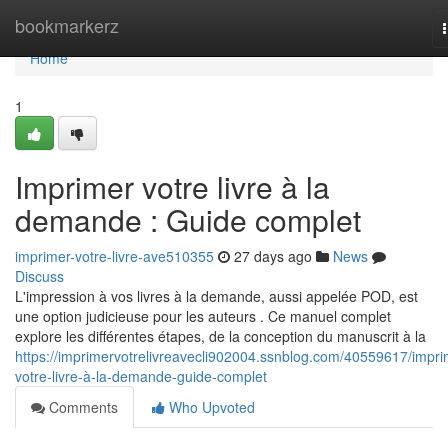
Home
bookmarkerz
Home
1
Imprimer votre livre à la
demande : Guide complet
imprimer-votre-livre-ave510355
27 days ago
News
Discuss
L'impression à vos livres à la demande, aussi appelée POD, est
une option judicieuse pour les auteurs . Ce manuel complet
explore les différentes étapes, de la conception du manuscrit à la
https://imprimervotrelivreavecli902004.ssnblog.com/40559617/impri
votre-livre-à-la-demande-guide-complet
Comments
Who Upvoted