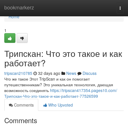
Home
bookmarkerz
Togg
navi
Home
1
Трипскан: Что это такое и как
работает?
tripscan210785
32 days ago
News
Discuss
Что же такое Этот TripScan и как он помогает
путешественникам? Это уникальная технология, дающая
возможность соединять
https://tripscan417354.pages10.com/
Трипскан-Что-это-такое-и-как-работает-77526599
Comments
Who Upvoted
Comments