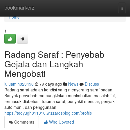
Home
bookmarkerz
Togg
navi
Home
1
Radang Saraf : Penyebab
Gejala dan Langkah
Mengobati
luluamih823490
79 days ago
News
Discuss
Radang saraf adalah kondisi yang menyerang saraf badan.
Banyak penyebab memungkinkan menimbulkan masalah ini,
termasuk diabetes , trauma saraf, penyakit menular, penyakit
autoimun , dan penggunaan
https://tedyugh811310.wizzardsblog.com/profile
Comments
Who Upvoted