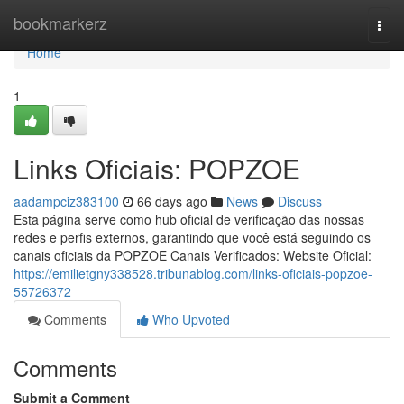
Home
bookmarkerz
Togg
navi
Home
1
Links Oficiais: POPZOE
aadampciz383100
66 days ago
News
Discuss
Esta página serve como hub oficial de verificação das nossas
redes e perfis externos, garantindo que você está seguindo os
canais oficiais da POPZOE Canais Verificados: Website Oficial:
https://emilietgny338528.tribunablog.com/links-oficiais-popzoe-
55726372
Comments
Who Upvoted
Comments
Submit a Comment